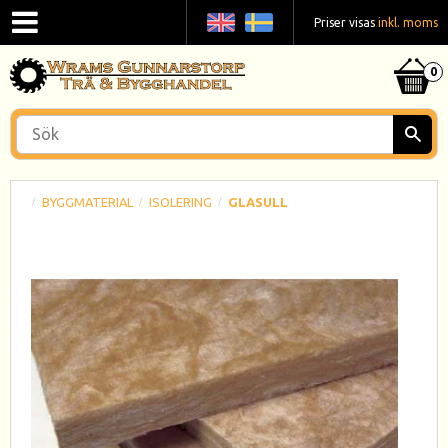
Priser visas
inkl. moms
BYGGMATERIAL
ISOLERING
GLASULL