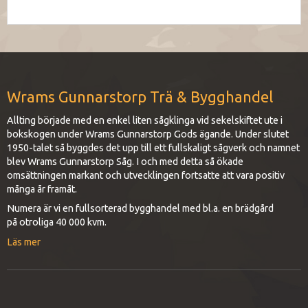
Wrams Gunnarstorp Trä & Bygghandel
Allting började med en enkel liten sågklinga vid sekelskiftet ute i
bokskogen under Wrams Gunnarstorp Gods ägande. Under slutet
1950-talet så byggdes det upp till ett fullskaligt sågverk och namnet
blev Wrams Gunnarstorp Såg. I och med detta så ökade
omsättningen markant och utvecklingen fortsatte att vara positiv
många år framåt.
Numera är vi en fullsorterad bygghandel med bl.a. en brädgård
på otroliga 40 000 kvm.
Läs mer