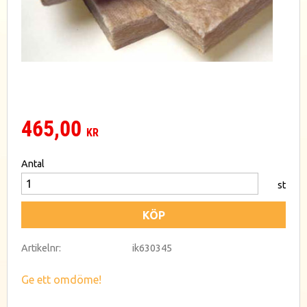
465,00
KR
Antal
st
KÖP
Artikelnr
ik630345
Ge ett omdöme!