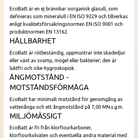
EcoBatt är en ej brännbar oorganisk glasull, som
definieras som mineralull i EN ISO 9229 och tillverkas
enligt kvalitetsförsäkringsnormen EN ISO 9001 och
produktnormen EN 13162.
HÅLLBARHET
EcoBatt är rötbeständig, uppmuntrar inte skadedjur
eller växt av svamp, mögel eller bakterier; den är
luktfri och icke-hygroskopisk.
ÅNGMOTSTÅND -
MOTSTÅNDSFÖRMÅGA
EcoBatt har minimalt motstånd för genomgång av
vattenånga och ett ångmotstånd på 7,00 MN.s.g.m.
MILJÖMÄSSIGT
EcoBatt är fri från klorflourkarboner,
klorflourkolväten och eventuella andra material med