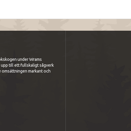
i bokskogen under Wrams
p till ett fullskaligt sågverk
e omsättningen markant och