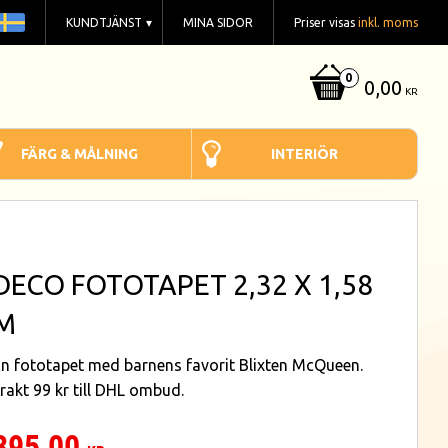
KUNDTJÄNST
MINA SIDOR
Priser visas
inkl. moms
0,00
KR
FÄRG & MÅLNING
INTERIÖR
DECO FOTOTAPET 2,32 X 1,58
M
n fototapet med barnens favorit Blixten McQueen.
rakt 99 kr till DHL ombud.
395,00