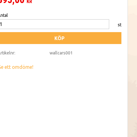
KR
ntal
st
KÖP
rtikelnr
wallcars001
Ge ett omdöme!