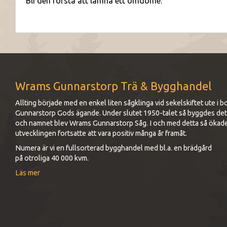
Bli den första att lämna ett omdöme.
Wrams Gunnarstorp Trä & Bygghandel
Allting började med en enkel liten sågklinga vid sekelskiftet ute 
Gunnarstorp Gods ägande. Under slutet 1950-talet så byggdes det up
och namnet blev Wrams Gunnarstorp Såg. I och med detta så ökad
utvecklingen fortsatte att vara positiv många år framåt.
Numera är vi en fullsorterad bygghandel med bl.a. en brädgård
på otroliga 40 000 kvm.
Läs mer