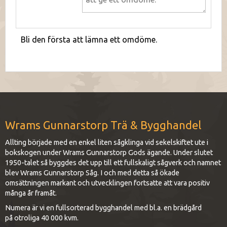
Bli den första att lämna ett omdöme.
Wrams Gunnarstorp Trä & Bygghandel
Allting började med en enkel liten sågklinga vid sekelskiftet ute i
bokskogen under Wrams Gunnarstorp Gods ägande. Under slutet
1950-talet så byggdes det upp till ett fullskaligt sågverk och namnet
blev Wrams Gunnarstorp Såg. I och med detta så ökade
omsättningen markant och utvecklingen fortsatte att vara positiv
många år framåt.
Numera är vi en fullsorterad bygghandel med bl.a. en brädgård
på otroliga 40 000 kvm.