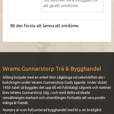
Bli den första att lämna ett omdöme.
Wrams Gunnarstorp Trä & Bygghandel
Allting började med en enkel liten sågklinga vid sekelskiftet ute i
bokskogen under Wrams Gunnarstorp Gods ägande. Under slutet
1950-talet så byggdes det upp till ett fullskaligt sågverk och namnet
blev Wrams Gunnarstorp Såg. I och med detta så ökade
omsättningen markant och utvecklingen fortsatte att vara positiv
många år framåt.
Numera är vi en fullsorterad bygghandel med bl.a. en brädgård