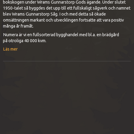
bokskogen under Wrams Gunnarstorp Gods ägande. Under slutet
1950-talet så byggdes det upp till ett fullskaligt sågverk och namnet
blev Wrams Gunnarstorp Såg. I och med detta så ökade
omsättningen markant och utvecklingen fortsatte att vara positiv
många år framåt.
Numera är vi en fullsorterad bygghandel med bl.a. en brädgård
på otroliga 40 000 kvm.
Läs mer