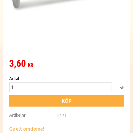
3,60
KR
Antal
st
KÖP
Artikelnr
F171
Ge ett omdöme!