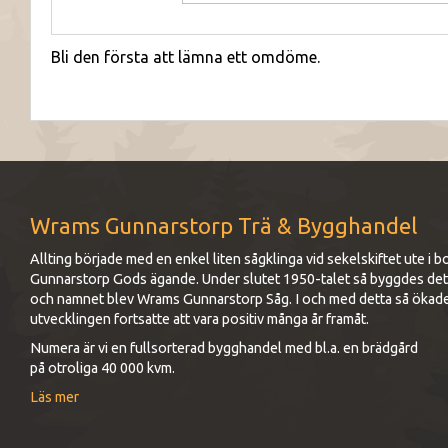
Bli den första att lämna ett omdöme.
Wrams Gunnarstorp Trä & Bygghandel
Allting började med en enkel liten sågklinga vid sekelskiftet ute 
Gunnarstorp Gods ägande. Under slutet 1950-talet så byggdes det up
och namnet blev Wrams Gunnarstorp Såg. I och med detta så ökad
utvecklingen fortsatte att vara positiv många år framåt.
Numera är vi en fullsorterad bygghandel med bl.a. en brädgård
på otroliga 40 000 kvm.
Läs mer