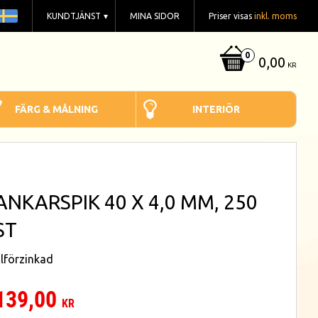
KUNDTJÄNST
MINA SIDOR
Priser visas
inkl. moms
0,00
KR
FÄRG & MÅLNING
INTERIÖR
ANKARSPIK 40 X 4,0 MM, 250
ST
lförzinkad
139,00
KR