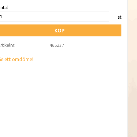
ntal
st
KÖP
rtikelnr
465237
Ge ett omdöme!