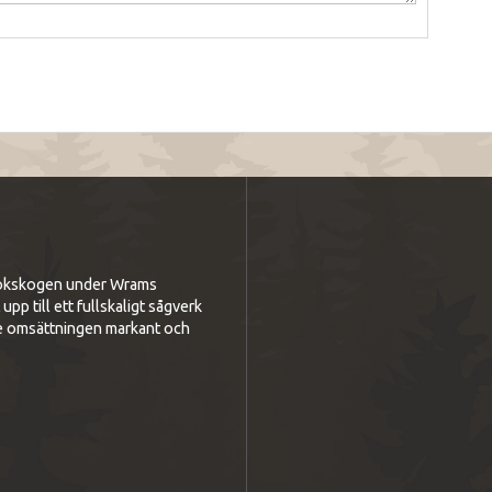
i bokskogen under Wrams
p till ett fullskaligt sågverk
e omsättningen markant och