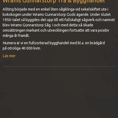
Wrams Gunnarstorp Trä & Bygghandel
Allting började med en enkel liten sågklinga vid sekelskiftet ute i
bokskogen under Wrams Gunnarstorp Gods ägande. Under slutet
1950-talet så byggdes det upp till ett fullskaligt sågverk och namnet
blev Wrams Gunnarstorp Såg. I och med detta så ökade
omsättningen markant och utvecklingen fortsatte att vara positiv
många år framåt.
Numera är vi en fullsorterad bygghandel med bl.a. en brädgård
på otroliga 40 000 kvm.
Läs mer