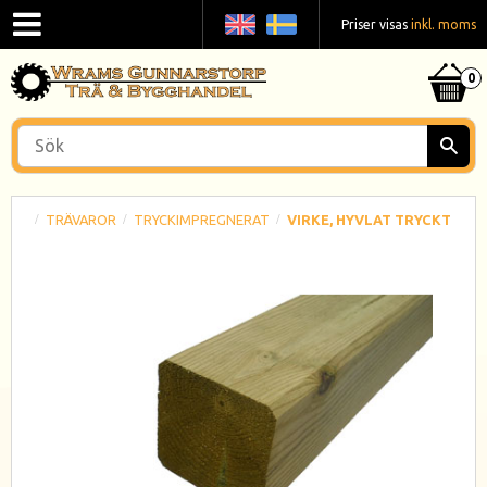
Priser visas
inkl. moms
TRÄVAROR
TRYCKIMPREGNERAT
VIRKE, HYVLAT TRYCKT