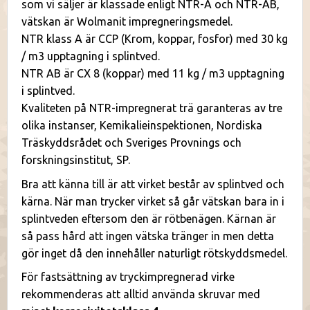
som vi säljer är klassade enligt NTR-A och NTR-AB,
vätskan är Wolmanit impregneringsmedel.
NTR klass A är CCP (Krom, koppar, fosfor) med 30 kg
/ m3 upptagning i splintved.
NTR AB är CX 8 (koppar) med 11 kg / m3 upptagning
i splintved.
Kvaliteten på NTR-impregnerat trä garanteras av tre
olika instanser, Kemikalieinspektionen, Nordiska
Träskyddsrådet och Sveriges Provnings och
forskningsinstitut, SP.
Bra att känna till är att virket består av splintved och
kärna. När man trycker virket så går vätskan bara in i
splintveden eftersom den är rötbenägen. Kärnan är
så pass hård att ingen vätska tränger in men detta
gör inget då den innehåller naturligt rötskyddsmedel.
För fastsättning av tryckimpregnerad virke
rekommenderas att alltid använda skruvar med